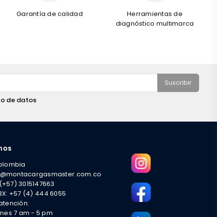
Garantía de calidad
Herramientas de
diagnóstico multimarca
Suscribir
to de datos
nos
Colombia
l@montacargasmaster.com.co
(+57) 3015147663
BX: +57 (4) 444 6055
atención:
rnes 7 am - 5 pm