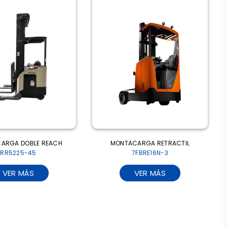
EACH
MONTACARGA RETRACTIL
APILADO
7FBRE16N-3
E
VER MÁS
VE