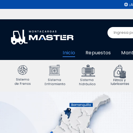
🛞 
M
O
Inicio
Repuestos
Mant
N
T
A
C
A
R
G
A
S
M
A
S