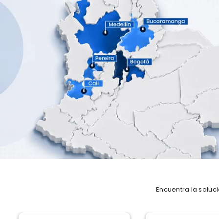
T
E
R
Encuentra la soluc