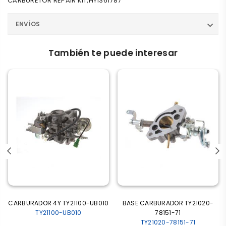
CARBURETOR REPAIR KIT,HY1361787
ENVÍOS
También te puede interesar
CARBURADOR 4Y TY21100-UB010
BASE CARBURADOR TY21020-
TY21100-UB010
78151-71
TY21020-78151-71