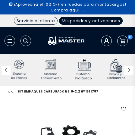
🛞 ¡Aprovecha el 10% OFF en ruedas para montacargas!
Compra aquí →
Servicio al cliente
Mis pedidos y cotizaciones
0
MONTACARGAS
MASTER
Inicio
|
KIT EMPAQUES CARBURADOR 2,0-2,2 HY1361787